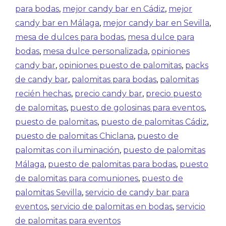
para bodas
,
mejor candy bar en Cádiz
,
mejor
candy bar en Málaga
,
mejor candy bar en Sevilla
,
mesa de dulces para bodas
,
mesa dulce para
bodas
,
mesa dulce personalizada
,
opiniones
candy bar
,
opiniones puesto de palomitas
,
packs
de candy bar
,
palomitas para bodas
,
palomitas
recién hechas
,
precio candy bar
,
precio puesto
de palomitas
,
puesto de golosinas para eventos
,
puesto de palomitas
,
puesto de palomitas Cádiz
,
puesto de palomitas Chiclana
,
puesto de
palomitas con iluminación
,
puesto de palomitas
Málaga
,
puesto de palomitas para bodas
,
puesto
de palomitas para comuniones
,
puesto de
palomitas Sevilla
,
servicio de candy bar para
eventos
,
servicio de palomitas en bodas
,
servicio
de palomitas para eventos