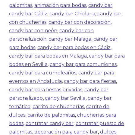
palomitas
,
animación para bodas
,
candy bar
,
candy bar Cádiz
,
candy bar Chiclana
,
candy bar
con chucherías
,
candy bar con decoración
,
candy bar con neón
,
candy bar con
personalización
,
candy bar Málaga
,
candy bar
para bodas
,
candy bar para bodas en Cádiz
,
candy bar para bodas en Málaga
,
candy bar para
bodas en Sevilla
,
candy bar para comuniones
,
candy bar para cumpleaños
,
candy bar para
eventos en Andalucía
,
candy bar para fiestas
,
candy bar para fiestas privadas
,
candy bar
personalizado
,
candy bar Sevilla
,
candy bar
temático
,
carrito de chucherías
,
carrito de
dulces
,
carrito de palomitas
,
chucherías para
bodas
,
contratar candy bar
,
contratar puesto de
palomitas
,
decoración para candy bar
,
dulces