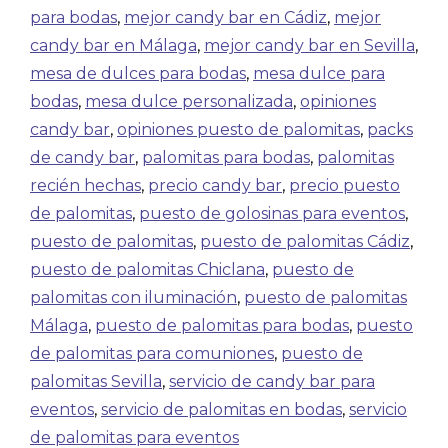
para bodas
,
mejor candy bar en Cádiz
,
mejor
candy bar en Málaga
,
mejor candy bar en Sevilla
,
mesa de dulces para bodas
,
mesa dulce para
bodas
,
mesa dulce personalizada
,
opiniones
candy bar
,
opiniones puesto de palomitas
,
packs
de candy bar
,
palomitas para bodas
,
palomitas
recién hechas
,
precio candy bar
,
precio puesto
de palomitas
,
puesto de golosinas para eventos
,
puesto de palomitas
,
puesto de palomitas Cádiz
,
puesto de palomitas Chiclana
,
puesto de
palomitas con iluminación
,
puesto de palomitas
Málaga
,
puesto de palomitas para bodas
,
puesto
de palomitas para comuniones
,
puesto de
palomitas Sevilla
,
servicio de candy bar para
eventos
,
servicio de palomitas en bodas
,
servicio
de palomitas para eventos