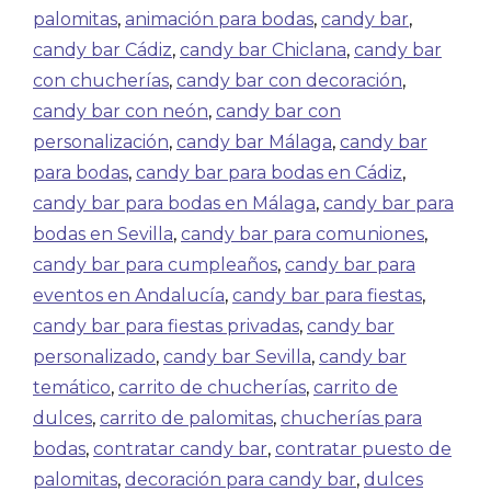
palomitas
,
animación para bodas
,
candy bar
,
candy bar Cádiz
,
candy bar Chiclana
,
candy bar
con chucherías
,
candy bar con decoración
,
candy bar con neón
,
candy bar con
personalización
,
candy bar Málaga
,
candy bar
para bodas
,
candy bar para bodas en Cádiz
,
candy bar para bodas en Málaga
,
candy bar para
bodas en Sevilla
,
candy bar para comuniones
,
candy bar para cumpleaños
,
candy bar para
eventos en Andalucía
,
candy bar para fiestas
,
candy bar para fiestas privadas
,
candy bar
personalizado
,
candy bar Sevilla
,
candy bar
temático
,
carrito de chucherías
,
carrito de
dulces
,
carrito de palomitas
,
chucherías para
bodas
,
contratar candy bar
,
contratar puesto de
palomitas
,
decoración para candy bar
,
dulces