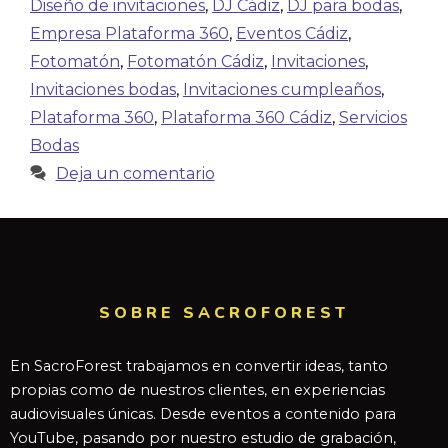
Diseño de invitaciones
,
DJ Cádiz
,
DJ para bodas
,
Empresa Plataforma 360
,
Eventos Cádiz
,
Fotomatón
,
Fotomatón Cádiz
,
Invitaciones
,
Invitaciones bodas
,
Invitaciones cumpleaños
,
Plataforma 360
,
Plataforma 360 Cádiz
,
Servicios
Bodas
Deja un comentario
SOBRE SACROFOREST
En SacroForest trabajamos en convertir ideas, tanto
propias como de nuestros clientes, en experiencias
audiovisuales únicas. Desde eventos a contenido para
YouTube, pasando por nuestro estudio de grabación,