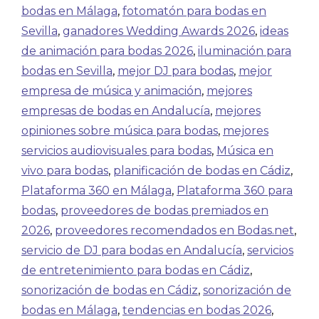
bodas en Málaga
,
fotomatón para bodas en
Sevilla
,
ganadores Wedding Awards 2026
,
ideas
de animación para bodas 2026
,
iluminación para
bodas en Sevilla
,
mejor DJ para bodas
,
mejor
empresa de música y animación
,
mejores
empresas de bodas en Andalucía
,
mejores
opiniones sobre música para bodas
,
mejores
servicios audiovisuales para bodas
,
Música en
vivo para bodas
,
planificación de bodas en Cádiz
,
Plataforma 360 en Málaga
,
Plataforma 360 para
bodas
,
proveedores de bodas premiados en
2026
,
proveedores recomendados en Bodas.net
,
servicio de DJ para bodas en Andalucía
,
servicios
de entretenimiento para bodas en Cádiz
,
sonorización de bodas en Cádiz
,
sonorización de
bodas en Málaga
,
tendencias en bodas 2026
,