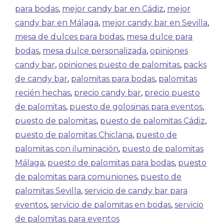
para bodas
,
mejor candy bar en Cádiz
,
mejor
candy bar en Málaga
,
mejor candy bar en Sevilla
,
mesa de dulces para bodas
,
mesa dulce para
bodas
,
mesa dulce personalizada
,
opiniones
candy bar
,
opiniones puesto de palomitas
,
packs
de candy bar
,
palomitas para bodas
,
palomitas
recién hechas
,
precio candy bar
,
precio puesto
de palomitas
,
puesto de golosinas para eventos
,
puesto de palomitas
,
puesto de palomitas Cádiz
,
puesto de palomitas Chiclana
,
puesto de
palomitas con iluminación
,
puesto de palomitas
Málaga
,
puesto de palomitas para bodas
,
puesto
de palomitas para comuniones
,
puesto de
palomitas Sevilla
,
servicio de candy bar para
eventos
,
servicio de palomitas en bodas
,
servicio
de palomitas para eventos