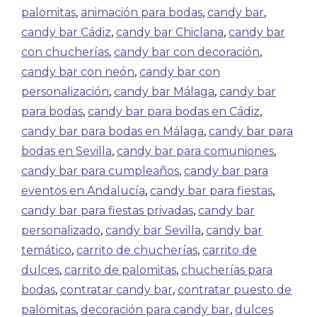
palomitas
,
animación para bodas
,
candy bar
,
candy bar Cádiz
,
candy bar Chiclana
,
candy bar
con chucherías
,
candy bar con decoración
,
candy bar con neón
,
candy bar con
personalización
,
candy bar Málaga
,
candy bar
para bodas
,
candy bar para bodas en Cádiz
,
candy bar para bodas en Málaga
,
candy bar para
bodas en Sevilla
,
candy bar para comuniones
,
candy bar para cumpleaños
,
candy bar para
eventos en Andalucía
,
candy bar para fiestas
,
candy bar para fiestas privadas
,
candy bar
personalizado
,
candy bar Sevilla
,
candy bar
temático
,
carrito de chucherías
,
carrito de
dulces
,
carrito de palomitas
,
chucherías para
bodas
,
contratar candy bar
,
contratar puesto de
palomitas
,
decoración para candy bar
,
dulces