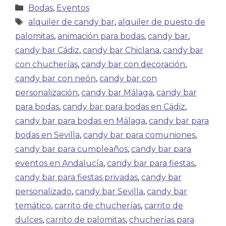
Bodas
,
Eventos
alquiler de candy bar
,
alquiler de puesto de
palomitas
,
animación para bodas
,
candy bar
,
candy bar Cádiz
,
candy bar Chiclana
,
candy bar
con chucherías
,
candy bar con decoración
,
candy bar con neón
,
candy bar con
personalización
,
candy bar Málaga
,
candy bar
para bodas
,
candy bar para bodas en Cádiz
,
candy bar para bodas en Málaga
,
candy bar para
bodas en Sevilla
,
candy bar para comuniones
,
candy bar para cumpleaños
,
candy bar para
eventos en Andalucía
,
candy bar para fiestas
,
candy bar para fiestas privadas
,
candy bar
personalizado
,
candy bar Sevilla
,
candy bar
temático
,
carrito de chucherías
,
carrito de
dulces
,
carrito de palomitas
,
chucherías para