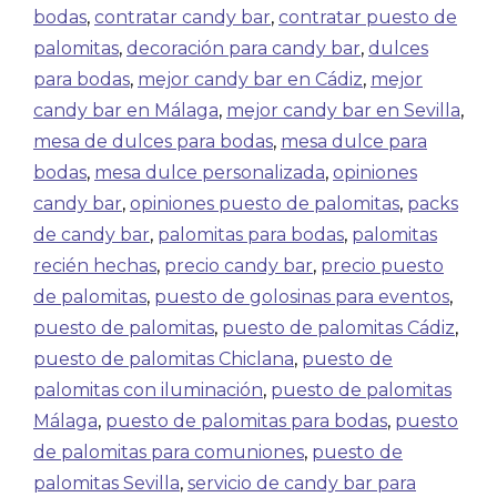
bodas
,
contratar candy bar
,
contratar puesto de
palomitas
,
decoración para candy bar
,
dulces
para bodas
,
mejor candy bar en Cádiz
,
mejor
candy bar en Málaga
,
mejor candy bar en Sevilla
,
mesa de dulces para bodas
,
mesa dulce para
bodas
,
mesa dulce personalizada
,
opiniones
candy bar
,
opiniones puesto de palomitas
,
packs
de candy bar
,
palomitas para bodas
,
palomitas
recién hechas
,
precio candy bar
,
precio puesto
de palomitas
,
puesto de golosinas para eventos
,
puesto de palomitas
,
puesto de palomitas Cádiz
,
puesto de palomitas Chiclana
,
puesto de
palomitas con iluminación
,
puesto de palomitas
Málaga
,
puesto de palomitas para bodas
,
puesto
de palomitas para comuniones
,
puesto de
palomitas Sevilla
,
servicio de candy bar para