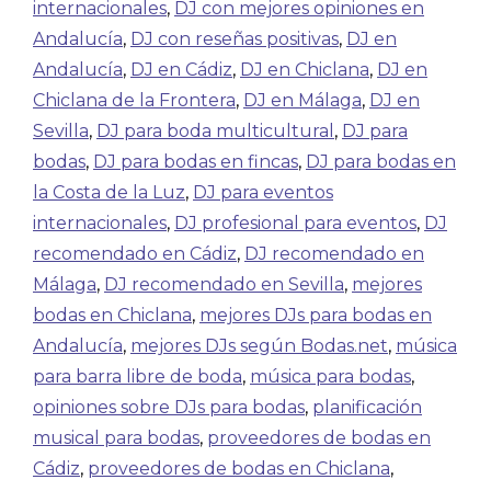
internacionales
,
DJ con mejores opiniones en
Andalucía
,
DJ con reseñas positivas
,
DJ en
Andalucía
,
DJ en Cádiz
,
DJ en Chiclana
,
DJ en
Chiclana de la Frontera
,
DJ en Málaga
,
DJ en
Sevilla
,
DJ para boda multicultural
,
DJ para
bodas
,
DJ para bodas en fincas
,
DJ para bodas en
la Costa de la Luz
,
DJ para eventos
internacionales
,
DJ profesional para eventos
,
DJ
recomendado en Cádiz
,
DJ recomendado en
Málaga
,
DJ recomendado en Sevilla
,
mejores
bodas en Chiclana
,
mejores DJs para bodas en
Andalucía
,
mejores DJs según Bodas.net
,
música
para barra libre de boda
,
música para bodas
,
opiniones sobre DJs para bodas
,
planificación
musical para bodas
,
proveedores de bodas en
Cádiz
,
proveedores de bodas en Chiclana
,