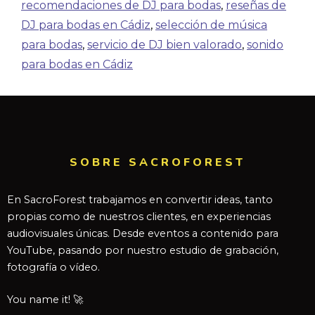
recomendaciones de DJ para bodas
,
reseñas de
DJ para bodas en Cádiz
,
selección de música
para bodas
,
servicio de DJ bien valorado
,
sonido
para bodas en Cádiz
SOBRE SACROFOREST
En SacroForest trabajamos en convertir ideas, tanto
propias como de nuestros clientes, en experiencias
audiovisuales únicas. Desde eventos a contenido para
YouTube, pasando por nuestro estudio de grabación,
fotografía o vídeo.
You name it! 🚀