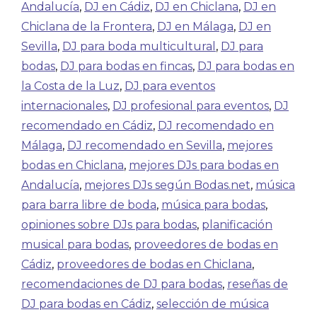
Andalucía
,
DJ en Cádiz
,
DJ en Chiclana
,
DJ en
Chiclana de la Frontera
,
DJ en Málaga
,
DJ en
Sevilla
,
DJ para boda multicultural
,
DJ para
bodas
,
DJ para bodas en fincas
,
DJ para bodas en
la Costa de la Luz
,
DJ para eventos
internacionales
,
DJ profesional para eventos
,
DJ
recomendado en Cádiz
,
DJ recomendado en
Málaga
,
DJ recomendado en Sevilla
,
mejores
bodas en Chiclana
,
mejores DJs para bodas en
Andalucía
,
mejores DJs según Bodas.net
,
música
para barra libre de boda
,
música para bodas
,
opiniones sobre DJs para bodas
,
planificación
musical para bodas
,
proveedores de bodas en
Cádiz
,
proveedores de bodas en Chiclana
,
recomendaciones de DJ para bodas
,
reseñas de
DJ para bodas en Cádiz
,
selección de música