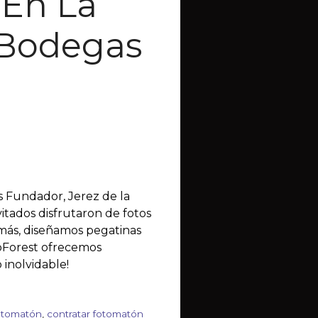
 En La
 Bodegas
s Fundador, Jerez de la
itados disfrutaron de fotos
emás, diseñamos pegatinas
roForest ofrecemos
inolvidable!
otomatón
,
contratar fotomatón