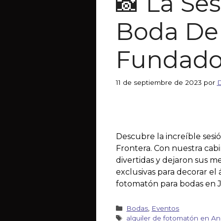
📸 La Se
Boda De
Fundado
11 de septiembre de 2023
por
D
Descubre la increíble ses
Frontera. Con nuestra cabi
divertidas y dejaron sus 
exclusivas para decorar e
fotomatón para bodas en J
Bodas
,
Eventos
alquiler de fotomatón en An