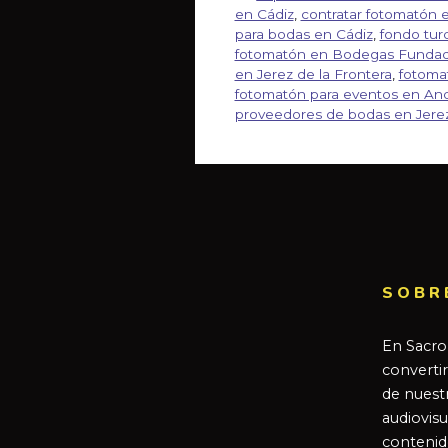
en Cádiz
,
contratar fotomatón 
para bodas en Cádiz
,
fondo tur
fotomatón en Bodegas Funda
en Jerez de la Frontera
,
fotoma
fotomatón para eventos en And
proveedores de bodas en Jere
SOBR
En Sacro
converti
de nuestr
audiovisu
contenid