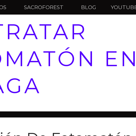
IOS
SACROFOREST
BLOG
YOUTUB
TRATAR
OMATÓN E
AGA