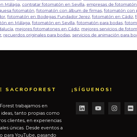
en Málaga
,
contratar fotomatón en Sevilla
,
empresas de fotomatón 
quesa fotomatón
,
fotomatón con álbum de firmas
,
fotomatón con 
dor
,
fotomatón en Bodegas Fundador Jerez
,
fotomatón en Cádiz
,
tón en Málaga
,
fotomatón en Sevilla
,
fotomatón para bodas
,
fotom
alucía
,
mejores fotomatones en Cádiz
,
mejores servicios de foto
z
,
recuerdos originales para bodas
,
servicios de animación para bo
E SACROFOREST
¡SÍGUENOS!
Forest trabajamos en
r ideas, tanto propias como
os clientes, en experiencias
ales únicas. Desde eventos a
o para YouTube, pasando