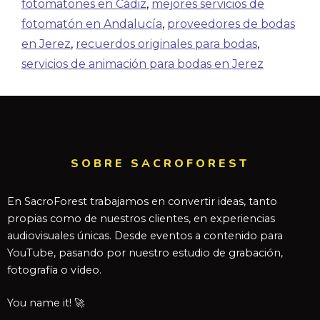
fotomatones en Cádiz
,
mejores servicios de
fotomatón en Andalucía
,
proveedores de bodas
en Jerez
,
recuerdos originales para bodas
,
servicios de animación para bodas en Jerez
SOBRE SACROFOREST
En SacroForest trabajamos en convertir ideas, tanto
propias como de nuestros clientes, en experiencias
audiovisuales únicas. Desde eventos a contenido para
YouTube, pasando por nuestro estudio de grabación,
fotografía o vídeo.
You name it! 🚀