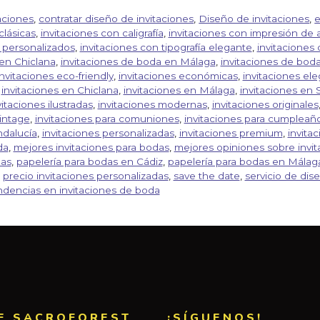
aciones
,
contratar diseño de invitaciones
,
Diseño de invitaciones
,
e
clásicas
,
invitaciones con caligrafía
,
invitaciones con impresión de a
 personalizados
,
invitaciones con tipografía elegante
,
invitaciones
 en Chiclana
,
invitaciones de boda en Málaga
,
invitaciones de boda
invitaciones eco-friendly
,
invitaciones económicas
,
invitaciones el
,
invitaciones en Chiclana
,
invitaciones en Málaga
,
invitaciones en S
vitaciones ilustradas
,
invitaciones modernas
,
invitaciones originales
vintage
,
invitaciones para comuniones
,
invitaciones para cumpleañ
ndalucía
,
invitaciones personalizadas
,
invitaciones premium
,
invitac
da
,
mejores invitaciones para bodas
,
mejores opiniones sobre invi
das
,
papelería para bodas en Cádiz
,
papelería para bodas en Málag
,
precio invitaciones personalizadas
,
save the date
,
servicio de dis
ndencias en invitaciones de boda
E SACROFOREST
¡SÍGUENOS!