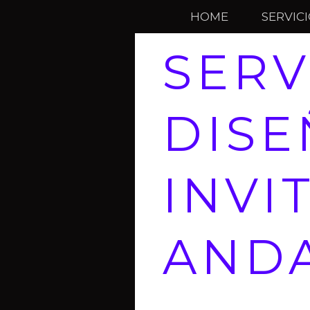
HOME
SERVIC
SERV
DISE
INVI
AND