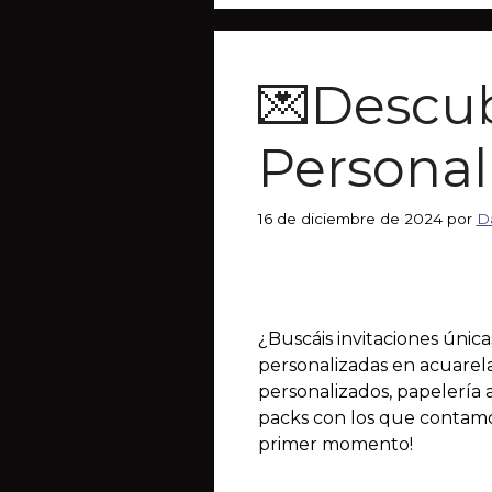
💌Descub
Personal
16 de diciembre de 2024
por
D
¿Buscáis invitaciones únic
personalizadas en acuarela,
personalizados, papelería a
packs con los que contamos
primer momento!