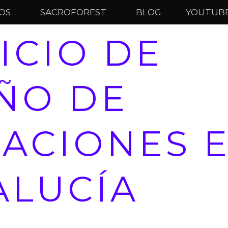
IOS
SACROFOREST
BLOG
YOUTUB
ICIO DE
ÑO DE
TACIONES 
ALUCÍA