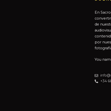
En Sacro
converti
de nuestr
audiovisu
contenid
por nues
fotografí
You name 
info@
+34 6