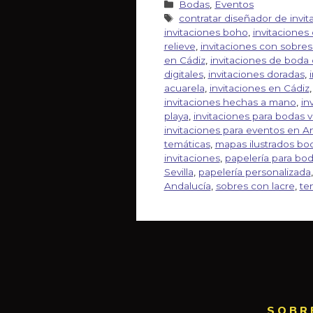
Bodas
,
Eventos
contratar diseñador de invit
invitaciones boho
,
invitaciones 
relieve
,
invitaciones con sobres
en Cádiz
,
invitaciones de boda
digitales
,
invitaciones doradas
,
acuarela
,
invitaciones en Cádiz
invitaciones hechas a mano
,
in
playa
,
invitaciones para bodas 
invitaciones para eventos en A
temáticas
,
mapas ilustrados bo
invitaciones
,
papelería para bo
Sevilla
,
papelería personalizada
Andalucía
,
sobres con lacre
,
te
SOBR