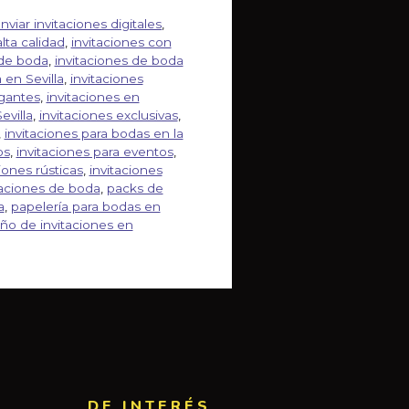
nviar invitaciones digitales
,
lta calidad
,
invitaciones con
 de boda
,
invitaciones de boda
 en Sevilla
,
invitaciones
egantes
,
invitaciones en
evilla
,
invitaciones exclusivas
,
,
invitaciones para bodas en la
os
,
invitaciones para eventos
,
iones rústicas
,
invitaciones
taciones de boda
,
packs de
a
,
papelería para bodas en
eño de invitaciones en
DE INTERÉS​