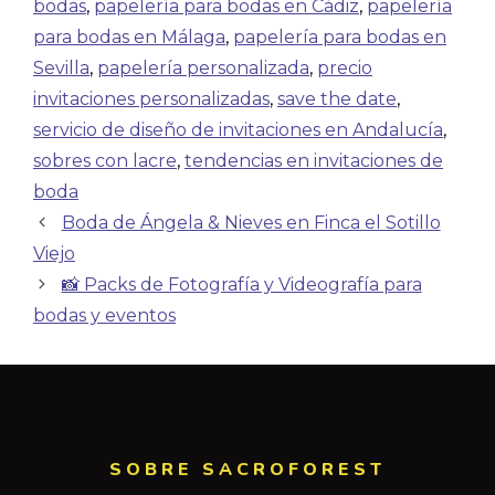
bodas
,
papelería para bodas en Cádiz
,
papelería
para bodas en Málaga
,
papelería para bodas en
Sevilla
,
papelería personalizada
,
precio
invitaciones personalizadas
,
save the date
,
servicio de diseño de invitaciones en Andalucía
,
sobres con lacre
,
tendencias en invitaciones de
boda
Boda de Ángela & Nieves en Finca el Sotillo
Viejo
📸 Packs de Fotografía y Videografía para
bodas y eventos
SOBRE SACROFOREST