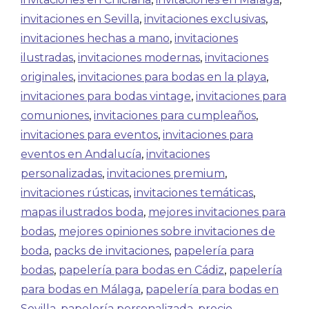
invitaciones en Sevilla
,
invitaciones exclusivas
,
invitaciones hechas a mano
,
invitaciones
ilustradas
,
invitaciones modernas
,
invitaciones
originales
,
invitaciones para bodas en la playa
,
invitaciones para bodas vintage
,
invitaciones para
comuniones
,
invitaciones para cumpleaños
,
invitaciones para eventos
,
invitaciones para
eventos en Andalucía
,
invitaciones
personalizadas
,
invitaciones premium
,
invitaciones rústicas
,
invitaciones temáticas
,
mapas ilustrados boda
,
mejores invitaciones para
bodas
,
mejores opiniones sobre invitaciones de
boda
,
packs de invitaciones
,
papelería para
bodas
,
papelería para bodas en Cádiz
,
papelería
para bodas en Málaga
,
papelería para bodas en
Sevilla
,
papelería personalizada
,
precio