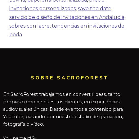
invitaciones personalizadas
,
save the date
,
servicio de diseño de invitaciones en Andalucía
,
sobres con lacre
,
tendencias en invitaciones de
boda
SOBRE SACROFOREST
En SacroForest trabajamos en convertir ideas, tanto
propias como de nuestros clientes, en experiencias
audiovisuales únicas. Desde eventos a contenido para
YouTube, pasando por nuestro estudio de grabación,
fotografía o vídeo.
You name it! 🚀