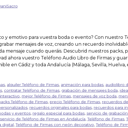
aniSacro
o y emotivo para vuestra boda o evento? Con nuestro T
grabar mensajes de voz, creando un recuerdo inolvidable
cada mensaje cuando queráis. Descubrid nuestros packs, p
ervad ahora vuestro Teléfono Audio Libro de Firmas y gu
ible en Cádiz y toda Andalucía (Málaga, Sevilla, Huelva, 
mas
,
alquiler Teléfono de Firmas
,
animación para bodas
,
audiolibro 
s
,
contratar Teléfono de Firmas
,
grabación de mensajes boda
,
idea
interactivo
,
mejor Teléfono de Firmas
,
mensajes de voz boda
,
mens
packs Teléfono de Firmas
,
precio Teléfono de Firmas
,
recuerdos d
ersonalizados
,
recuerdos originales para bodas
,
recuerdos para in
bodas y eventos
,
regalo especial para bodas
,
servicio de grabació
servicio de Teléfono de Firmas en Andalucía
,
Teléfono de Firmas
,
digital
,
Teléfono de Firmas con neón decorativo
,
Teléfono de Fir