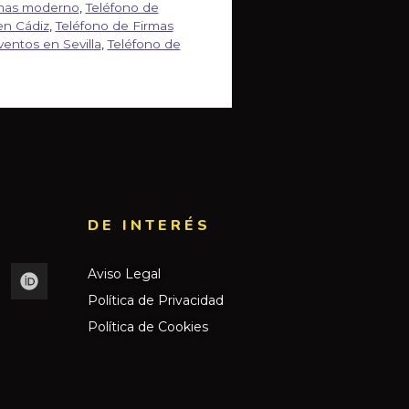
rmas moderno
,
Teléfono de
en Cádiz
,
Teléfono de Firmas
ventos en Sevilla
,
Teléfono de
DE INTERÉS​
Aviso Legal
Política de Privacidad
Política de Cookies