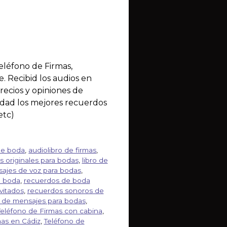
eléfono de Firmas,
. Recibid los audios en
recios y opiniones de
ardad los mejores recuerdos
etc)
de boda
,
audiolibro de firmas
,
s originales para bodas
,
libro de
ajes de voz para bodas
,
e boda
,
recuerdos de boda
vitados
,
recuerdos sonoros de
n de mensajes para bodas
,
Teléfono de Firmas con cabina
,
mas en Cádiz
,
Teléfono de