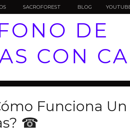
IOS
SACROFOREST
BLOG
YOUTUB
ÉFONO DE
AS CON CA
Cómo Funciona Un 
as? ☎