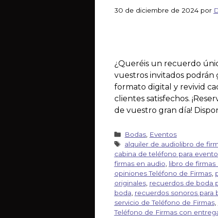
30 de diciembre de 2024
por
D
¿Queréis un recuerdo únic
vuestros invitados podrán 
formato digital y revivid 
clientes satisfechos. ¡Res
de vuestro gran día! Dispon
Bodas
,
Eventos
alquiler de audiolibro de fir
cabina de teléfono para evento
firmas en audio
,
libro de firmas 
opiniones Teléfono de Firmas
,
originales
,
recuerdos de boda p
boda
,
recuerdos sonoros para 
servicio de Teléfono de Firmas
,
Teléfono de Firmas con entrega 