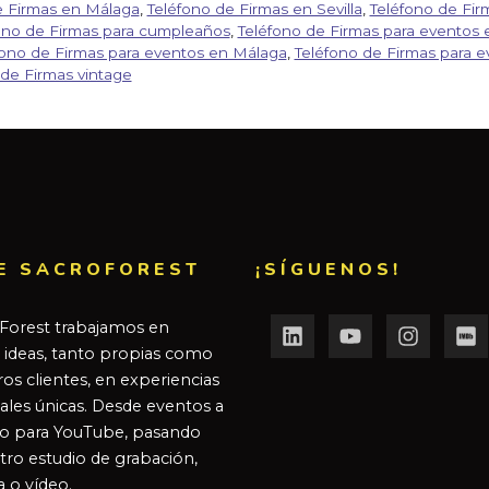
e Firmas en Málaga
,
Teléfono de Firmas en Sevilla
,
Teléfono de Fi
ono de Firmas para cumpleaños
,
Teléfono de Firmas para eventos 
fono de Firmas para eventos en Málaga
,
Teléfono de Firmas para e
 de Firmas vintage
E SACROFOREST
¡SÍGUENOS!
Forest trabajamos en
r ideas, tanto propias como
os clientes, en experiencias
ales únicas. Desde eventos a
o para YouTube, pasando
tro estudio de grabación,
a o vídeo.