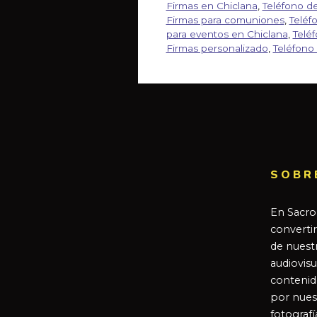
Firmas en Chiclana
,
Teléfono d
Firmas para comuniones
,
Teléf
para eventos en Chiclana
,
Telé
Firmas personalizado
,
Teléfono
SOBR
En Sacro
converti
de nuestr
audiovisu
contenid
por nues
fotografí