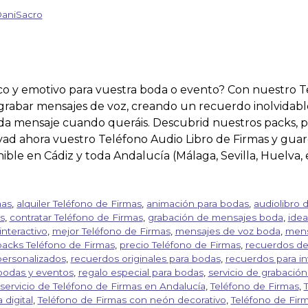
aniSacro
o y emotivo para vuestra boda o evento? Con nuestro T
grabar mensajes de voz, creando un recuerdo inolvidable
cada mensaje cuando queráis. Descubrid nuestros packs, p
ervad ahora vuestro Teléfono Audio Libro de Firmas y gu
ible en Cádiz y toda Andalucía (Málaga, Sevilla, Huelva, 
mas
,
alquiler Teléfono de Firmas
,
animación para bodas
,
audiolibro 
s
,
contratar Teléfono de Firmas
,
grabación de mensajes boda
,
idea
interactivo
,
mejor Teléfono de Firmas
,
mensajes de voz boda
,
mens
packs Teléfono de Firmas
,
precio Teléfono de Firmas
,
recuerdos d
ersonalizados
,
recuerdos originales para bodas
,
recuerdos para in
bodas y eventos
,
regalo especial para bodas
,
servicio de grabació
servicio de Teléfono de Firmas en Andalucía
,
Teléfono de Firmas
,
digital
,
Teléfono de Firmas con neón decorativo
,
Teléfono de Fir