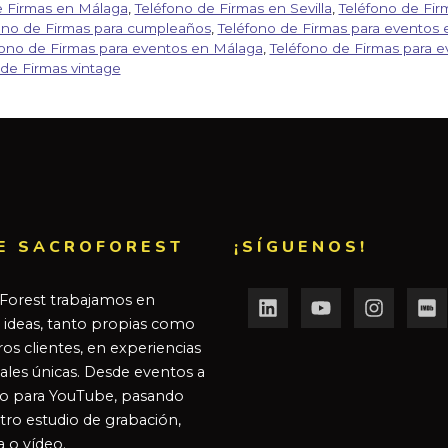
e Firmas en Málaga
,
Teléfono de Firmas en Sevilla
,
Teléfono de Fi
ono de Firmas para cumpleaños
,
Teléfono de Firmas para eventos 
fono de Firmas para eventos en Málaga
,
Teléfono de Firmas para e
 de Firmas vintage
E SACROFOREST
¡SÍGUENOS!
Forest trabajamos en
r ideas, tanto propias como
os clientes, en experiencias
ales únicas. Desde eventos a
o para YouTube, pasando
tro estudio de grabación,
a o vídeo.