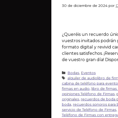
30 de diciembre de 2024
por
D
¿Queréis un recuerdo únic
vuestros invitados podrán 
formato digital y revivid 
clientes satisfechos. ¡Res
de vuestro gran día! Dispon
Bodas
,
Eventos
alquiler de audiolibro de fir
cabina de teléfono para evento
firmas en audio
,
libro de firmas 
opiniones Teléfono de Firmas
,
originales
,
recuerdos de boda p
boda
,
recuerdos sonoros para 
servicio de Teléfono de Firmas
,
Teléfono de Firmas con entrega 