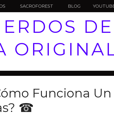
IOS
SACROFOREST
BLOG
YOUTUB
UERDOS DE
 ORIGINA
Cómo Funciona Un 
as? ☎