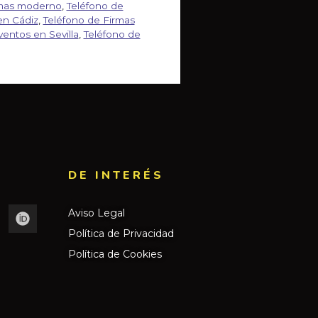
rmas moderno
,
Teléfono de
en Cádiz
,
Teléfono de Firmas
ventos en Sevilla
,
Teléfono de
DE INTERÉS​
Aviso Legal
Política de Privacidad
Política de Cookies