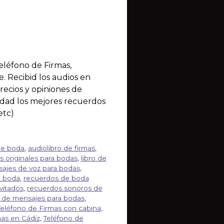
eléfono de Firmas,
. Recibid los audios en
recios y opiniones de
ardad los mejores recuerdos
etc)
de boda
,
audiolibro de firmas
,
s originales para bodas
,
libro de
ajes de voz para bodas
,
e boda
,
recuerdos de boda
vitados
,
recuerdos sonoros de
n de mensajes para bodas
,
Teléfono de Firmas con cabina
,
mas en Cádiz
,
Teléfono de