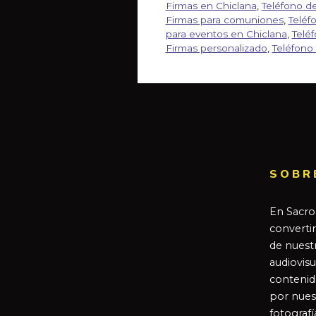
Firmas en Chiclana
,
Teléfono d
Firmas para comuniones
,
Teléf
para eventos en Chiclana
,
Telé
Firmas personalizado
,
Teléfono
SOBR
En Sacro
converti
de nuestr
audiovisu
contenid
por nues
fotografí