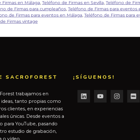
e Firmas en Málaga
,
Teléfono de Firmas en Sevilla
,
Teléfono de Fi
ono de Firmas para cumpleaños
,
Teléfono de Firmas para eventos 
fono de Firmas para eventos en Málaga
,
Teléfono de Firmas para e
 de Firmas vintage
E SACROFOREST
¡SÍGUENOS!
Forest trabajamos en
r ideas, tanto propias como
os clientes, en experiencias
ales únicas. Desde eventos a
o para YouTube, pasando
tro estudio de grabación,
a o vídeo.