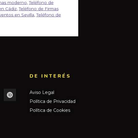
rmas moderno
,
Teléfono de
en Cádiz
,
Teléfono de Firmas
ventos en Sevilla
,
Teléfono de
DE INTERÉS​
Aviso Legal
Política de Privacidad
Política de Cookies