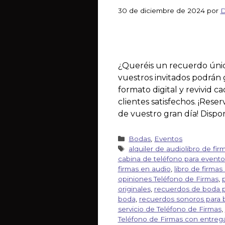
30 de diciembre de 2024
por
D
¿Queréis un recuerdo únic
vuestros invitados podrán 
formato digital y revivid 
clientes satisfechos. ¡Res
de vuestro gran día! Dispon
Bodas
,
Eventos
alquiler de audiolibro de fir
cabina de teléfono para evento
firmas en audio
,
libro de firmas 
opiniones Teléfono de Firmas
,
originales
,
recuerdos de boda p
boda
,
recuerdos sonoros para 
servicio de Teléfono de Firmas
,
Teléfono de Firmas con entrega 