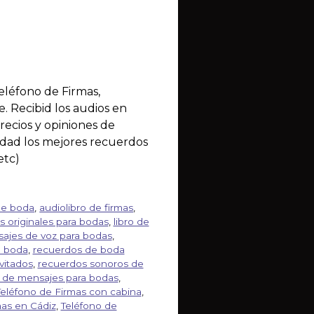
eléfono de Firmas,
. Recibid los audios en
recios y opiniones de
ardad los mejores recuerdos
etc)
de boda
,
audiolibro de firmas
,
s originales para bodas
,
libro de
ajes de voz para bodas
,
e boda
,
recuerdos de boda
vitados
,
recuerdos sonoros de
n de mensajes para bodas
,
Teléfono de Firmas con cabina
,
mas en Cádiz
,
Teléfono de