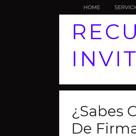
HOME
SERVIC
REC
INVI
¿Sabes 
De Firm