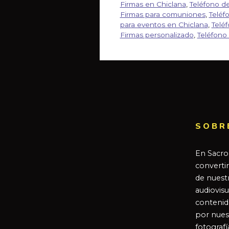
Firmas en Chiclana
,
Teléfono d
Firmas para comuniones
,
Teléf
para eventos en Chiclana
,
Telé
Firmas personalizado
,
Teléfono
SOBR
En Sacro
converti
de nuestr
audiovisu
contenid
por nues
fotografí