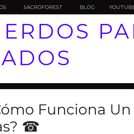
IOS
SACROFOREST
BLOG
YOUTUB
UERDOS PA
TADOS
Cómo Funciona Un 
as? ☎