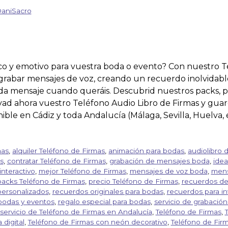
aniSacro
o y emotivo para vuestra boda o evento? Con nuestro T
grabar mensajes de voz, creando un recuerdo inolvidable
cada mensaje cuando queráis. Descubrid nuestros packs, p
ervad ahora vuestro Teléfono Audio Libro de Firmas y gu
ible en Cádiz y toda Andalucía (Málaga, Sevilla, Huelva, 
mas
,
alquiler Teléfono de Firmas
,
animación para bodas
,
audiolibro 
s
,
contratar Teléfono de Firmas
,
grabación de mensajes boda
,
idea
interactivo
,
mejor Teléfono de Firmas
,
mensajes de voz boda
,
mens
packs Teléfono de Firmas
,
precio Teléfono de Firmas
,
recuerdos d
ersonalizados
,
recuerdos originales para bodas
,
recuerdos para in
bodas y eventos
,
regalo especial para bodas
,
servicio de grabació
servicio de Teléfono de Firmas en Andalucía
,
Teléfono de Firmas
,
digital
,
Teléfono de Firmas con neón decorativo
,
Teléfono de Fir