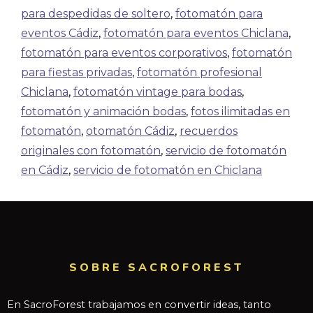
para despedidas de soltero
,
fotomatón para
eventos Cádiz
,
fotomatón para eventos Chiclana
,
fotomatón para eventos corporativos
,
fotomatón
para fiestas privadas
,
fotomatón profesional
Chiclana
,
fotomatón vintage para bodas
,
fotomatón y animación bodas
,
fotos ilimitadas en
fotomatón
,
otomatón Cádiz
,
recuerdos
originales con fotomatón
,
servicio de fotomatón
en Cádiz
,
servicio de fotomatón en Chiclana
SOBRE SACROFOREST
En SacroForest trabajamos en convertir ideas, tanto