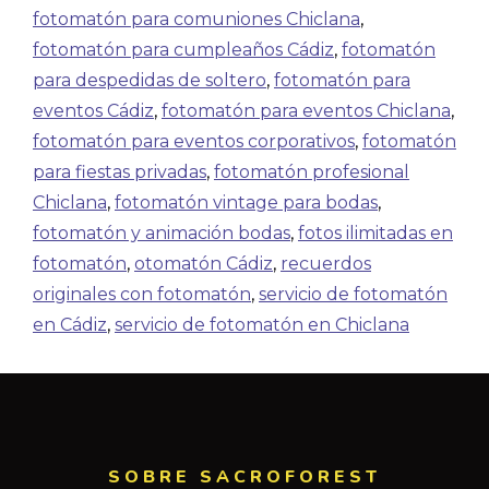
fotomatón para comuniones Chiclana
,
fotomatón para cumpleaños Cádiz
,
fotomatón
para despedidas de soltero
,
fotomatón para
eventos Cádiz
,
fotomatón para eventos Chiclana
,
fotomatón para eventos corporativos
,
fotomatón
para fiestas privadas
,
fotomatón profesional
Chiclana
,
fotomatón vintage para bodas
,
fotomatón y animación bodas
,
fotos ilimitadas en
fotomatón
,
otomatón Cádiz
,
recuerdos
originales con fotomatón
,
servicio de fotomatón
en Cádiz
,
servicio de fotomatón en Chiclana
SOBRE SACROFOREST