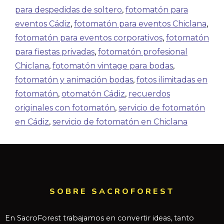
para despedidas de soltero
,
fotomatón para
eventos Cádiz
,
fotomatón para eventos Chiclana
,
fotomatón para eventos corporativos
,
fotomatón
para fiestas privadas
,
fotomatón profesional
Chiclana
,
fotomatón vintage para bodas
,
fotomatón y animación bodas
,
fotos ilimitadas en
fotomatón
,
otomatón Cádiz
,
recuerdos
originales con fotomatón
,
servicio de fotomatón
en Cádiz
,
servicio de fotomatón en Chiclana
SOBRE SACROFOREST
En SacroForest trabajamos en convertir ideas, tanto