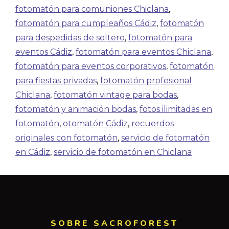
fotomatón para comuniones Chiclana
,
fotomatón para cumpleaños Cádiz
,
fotomatón
para despedidas de soltero
,
fotomatón para
eventos Cádiz
,
fotomatón para eventos Chiclana
,
fotomatón para eventos corporativos
,
fotomatón
para fiestas privadas
,
fotomatón profesional
Chiclana
,
fotomatón vintage para bodas
,
fotomatón y animación bodas
,
fotos ilimitadas en
fotomatón
,
otomatón Cádiz
,
recuerdos
originales con fotomatón
,
servicio de fotomatón
en Cádiz
,
servicio de fotomatón en Chiclana
SOBRE SACROFOREST