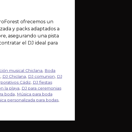
acroForest ofrecemos un
lizada y packs adaptados a
ibre, asegurando una pista
ontratar el DJ ideal para
ión musical Chiclana
,
Boda
z
,
DJ Chiclana
,
DJ comunion
,
DJ
porativos Cádiz
,
DJ fiestas
n la playa
,
DJ para ceremonias
ra boda
,
Música para boda
ica personalizada para bodas
,