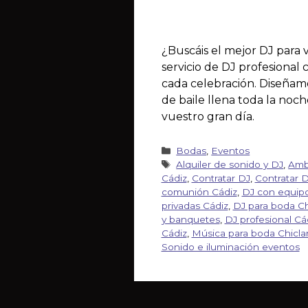
¿Buscáis el mejor DJ para 
servicio de DJ profesional 
cada celebración. Diseñamo
de baile llena toda la noch
vuestro gran día.
Bodas
,
Eventos
Alquiler de sonido y DJ
,
Amb
Cádiz
,
Contratar DJ
,
Contratar 
comunión Cádiz
,
DJ con equipo
privadas Cádiz
,
DJ para boda Ch
y banquetes
,
DJ profesional Cá
Cádiz
,
Música para boda Chicla
Sonido e iluminación eventos