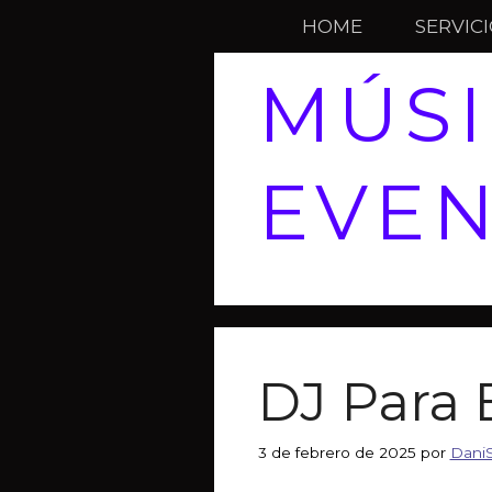
HOME
SERVIC
MÚSI
EVEN
DJ Para 
3 de febrero de 2025
por
Dani