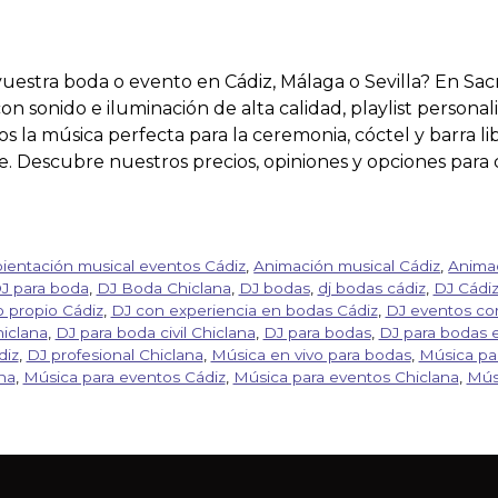
vuestra boda o evento en Cádiz, Málaga o Sevilla? En S
con sonido e iluminación de alta calidad, playlist persona
s la música perfecta para la ceremonia, cóctel y barra l
e. Descubre nuestros precios, opiniones y opciones para c
ientación musical eventos Cádiz
,
Animación musical Cádiz
,
Animac
DJ para boda
,
DJ Boda Chiclana
,
DJ bodas
,
dj bodas cádiz
,
DJ Cádi
 propio Cádiz
,
DJ con experiencia en bodas Cádiz
,
DJ eventos cor
iclana
,
DJ para boda civil Chiclana
,
DJ para bodas
,
DJ para bodas e
diz
,
DJ profesional Chiclana
,
Música en vivo para bodas
,
Música pa
na
,
Música para eventos Cádiz
,
Música para eventos Chiclana
,
Mús