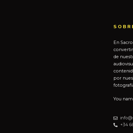
SOBR
En Sacro
converti
de nuestr
audiovisu
contenid
por nues
fotografí
You name 
info@
+34 6