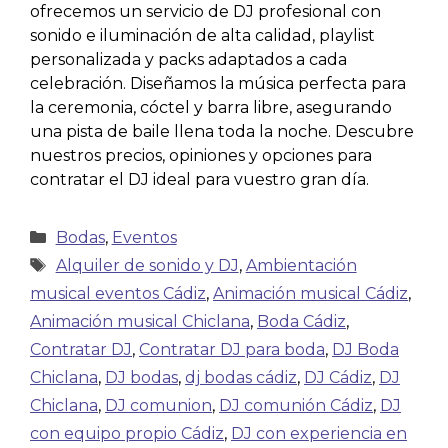
ofrecemos un servicio de DJ profesional con
sonido e iluminación de alta calidad, playlist
personalizada y packs adaptados a cada
celebración. Diseñamos la música perfecta para
la ceremonia, cóctel y barra libre, asegurando
una pista de baile llena toda la noche. Descubre
nuestros precios, opiniones y opciones para
contratar el DJ ideal para vuestro gran día.
Bodas
,
Eventos
Alquiler de sonido y DJ
,
Ambientación
musical eventos Cádiz
,
Animación musical Cádiz
,
Animación musical Chiclana
,
Boda Cádiz
,
Contratar DJ
,
Contratar DJ para boda
,
DJ Boda
Chiclana
,
DJ bodas
,
dj bodas cádiz
,
DJ Cádiz
,
DJ
Chiclana
,
DJ comunion
,
DJ comunión Cádiz
,
DJ
con equipo propio Cádiz
,
DJ con experiencia en