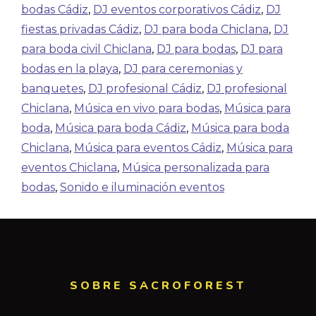
bodas Cádiz
,
DJ eventos corporativos Cádiz
,
DJ
fiestas privadas Cádiz
,
DJ para boda Chiclana
,
DJ
para boda civil Chiclana
,
DJ para bodas
,
DJ para
bodas en la playa
,
DJ para ceremonias y
banquetes
,
DJ profesional Cádiz
,
DJ profesional
Chiclana
,
Música en vivo para bodas
,
Música para
boda
,
Música para boda Cádiz
,
Música para boda
Chiclana
,
Música para eventos Cádiz
,
Música para
eventos Chiclana
,
Música personalizada para
bodas
,
Sonido e iluminación eventos
SOBRE SACROFOREST