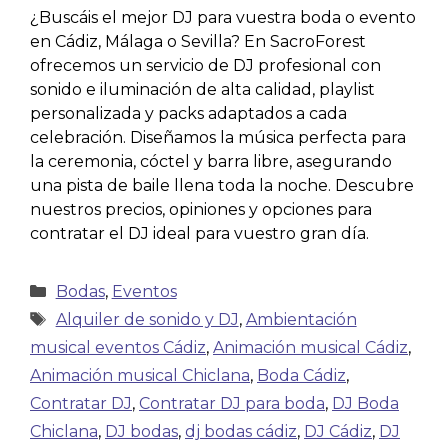
¿Buscáis el mejor DJ para vuestra boda o evento
en Cádiz, Málaga o Sevilla? En SacroForest
ofrecemos un servicio de DJ profesional con
sonido e iluminación de alta calidad, playlist
personalizada y packs adaptados a cada
celebración. Diseñamos la música perfecta para
la ceremonia, cóctel y barra libre, asegurando
una pista de baile llena toda la noche. Descubre
nuestros precios, opiniones y opciones para
contratar el DJ ideal para vuestro gran día.
Bodas
,
Eventos
Alquiler de sonido y DJ
,
Ambientación
musical eventos Cádiz
,
Animación musical Cádiz
,
Animación musical Chiclana
,
Boda Cádiz
,
Contratar DJ
,
Contratar DJ para boda
,
DJ Boda
Chiclana
,
DJ bodas
,
dj bodas cádiz
,
DJ Cádiz
,
DJ