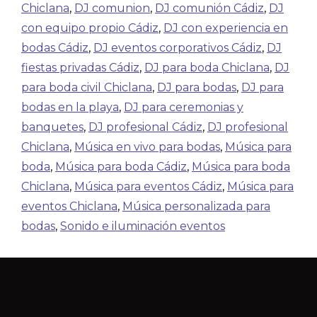
Chiclana
,
DJ comunion
,
DJ comunión Cádiz
,
DJ
con equipo propio Cádiz
,
DJ con experiencia en
bodas Cádiz
,
DJ eventos corporativos Cádiz
,
DJ
fiestas privadas Cádiz
,
DJ para boda Chiclana
,
DJ
para boda civil Chiclana
,
DJ para bodas
,
DJ para
bodas en la playa
,
DJ para ceremonias y
banquetes
,
DJ profesional Cádiz
,
DJ profesional
Chiclana
,
Música en vivo para bodas
,
Música para
boda
,
Música para boda Cádiz
,
Música para boda
Chiclana
,
Música para eventos Cádiz
,
Música para
eventos Chiclana
,
Música personalizada para
bodas
,
Sonido e iluminación eventos