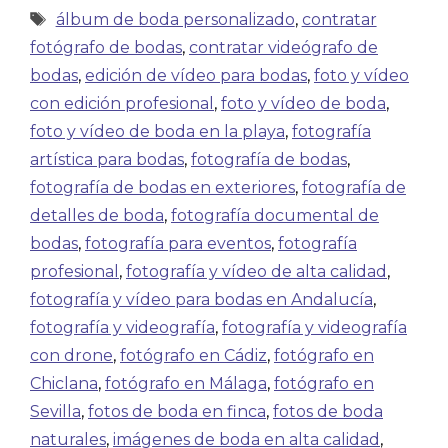
álbum de boda personalizado
,
contratar
fotógrafo de bodas
,
contratar videógrafo de
bodas
,
edición de vídeo para bodas
,
foto y vídeo
con edición profesional
,
foto y vídeo de boda
,
foto y vídeo de boda en la playa
,
fotografía
artística para bodas
,
fotografía de bodas
,
fotografía de bodas en exteriores
,
fotografía de
detalles de boda
,
fotografía documental de
bodas
,
fotografía para eventos
,
fotografía
profesional
,
fotografía y vídeo de alta calidad
,
fotografía y vídeo para bodas en Andalucía
,
fotografía y videografía
,
fotografía y videografía
con drone
,
fotógrafo en Cádiz
,
fotógrafo en
Chiclana
,
fotógrafo en Málaga
,
fotógrafo en
Sevilla
,
fotos de boda en finca
,
fotos de boda
naturales
,
imágenes de boda en alta calidad
,