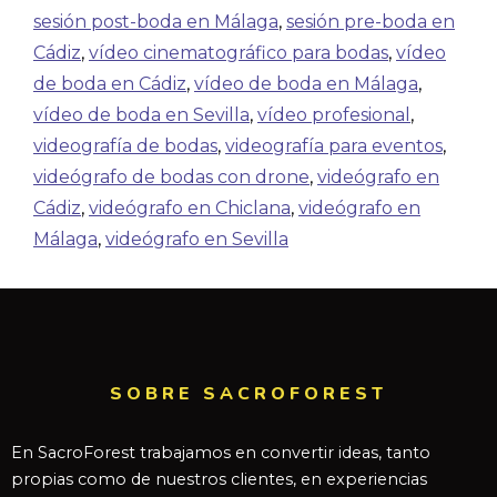
sesión post-boda en Málaga
,
sesión pre-boda en
Cádiz
,
vídeo cinematográfico para bodas
,
vídeo
de boda en Cádiz
,
vídeo de boda en Málaga
,
vídeo de boda en Sevilla
,
vídeo profesional
,
videografía de bodas
,
videografía para eventos
,
videógrafo de bodas con drone
,
videógrafo en
Cádiz
,
videógrafo en Chiclana
,
videógrafo en
Málaga
,
videógrafo en Sevilla
SOBRE SACROFOREST
En SacroForest trabajamos en convertir ideas, tanto
propias como de nuestros clientes, en experiencias