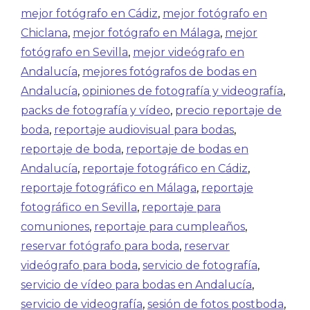
mejor fotógrafo en Cádiz
,
mejor fotógrafo en
Chiclana
,
mejor fotógrafo en Málaga
,
mejor
fotógrafo en Sevilla
,
mejor videógrafo en
Andalucía
,
mejores fotógrafos de bodas en
Andalucía
,
opiniones de fotografía y videografía
,
packs de fotografía y vídeo
,
precio reportaje de
boda
,
reportaje audiovisual para bodas
,
reportaje de boda
,
reportaje de bodas en
Andalucía
,
reportaje fotográfico en Cádiz
,
reportaje fotográfico en Málaga
,
reportaje
fotográfico en Sevilla
,
reportaje para
comuniones
,
reportaje para cumpleaños
,
reservar fotógrafo para boda
,
reservar
videógrafo para boda
,
servicio de fotografía
,
servicio de vídeo para bodas en Andalucía
,
servicio de videografía
,
sesión de fotos postboda
,