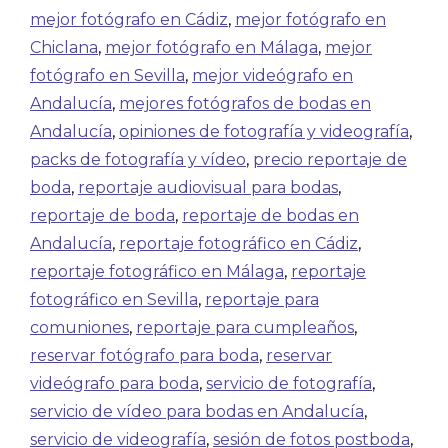
mejor fotógrafo en Cádiz
,
mejor fotógrafo en
Chiclana
,
mejor fotógrafo en Málaga
,
mejor
fotógrafo en Sevilla
,
mejor videógrafo en
Andalucía
,
mejores fotógrafos de bodas en
Andalucía
,
opiniones de fotografía y videografía
,
packs de fotografía y vídeo
,
precio reportaje de
boda
,
reportaje audiovisual para bodas
,
reportaje de boda
,
reportaje de bodas en
Andalucía
,
reportaje fotográfico en Cádiz
,
reportaje fotográfico en Málaga
,
reportaje
fotográfico en Sevilla
,
reportaje para
comuniones
,
reportaje para cumpleaños
,
reservar fotógrafo para boda
,
reservar
videógrafo para boda
,
servicio de fotografía
,
servicio de vídeo para bodas en Andalucía
,
servicio de videografía
,
sesión de fotos postboda
,