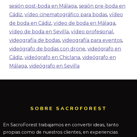
sesión post-boda en Málaga
,
sesión pre-boda en
Cádiz
,
vídeo cinematográfico para bodas
,
vídeo
de boda en Cádiz
,
vídeo de boda en Málaga
,
vídeo de boda en Sevilla
,
vídeo profesional
,
videografía de bodas
,
videografía para eventos
,
videógrafo de bodas con drone
,
videógrafo en
Cádiz
,
videógrafo en Chiclana
,
videógrafo en
Málaga
,
videógrafo en Sevilla
SOBRE SACROFOREST
En SacroForest trabajamos en convertir ideas, tanto
propias como de nuestros clientes, en experiencias