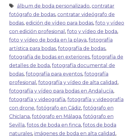
álbum de boda personalizado
,
contratar
fotógrafo de bodas
,
contratar videógrafo de
bodas
,
edición de vídeo para bodas
,
foto y vídeo
con edición profesional
,
foto y vídeo de boda
,
foto y vídeo de boda en la playa
,
fotografía
artística para bodas
,
fotografía de bodas
,
fotografía de bodas en exteriores
,
fotografía de
detalles de boda
,
fotografía documental de
bodas
,
fotografía para eventos
,
fotografía
profesional
,
fotografía y vídeo de alta calidad
,
fotografía y vídeo para bodas en Andalucía
,
fotografía y videografía
,
fotografía y videografía
con drone
,
fotógrafo en Cádiz
,
fotógrafo en
Chiclana
,
fotógrafo en Málaga
,
fotógrafo en
Sevilla
,
fotos de boda en finca
,
fotos de boda
naturales
,
imágenes de boda en alta calidad
,