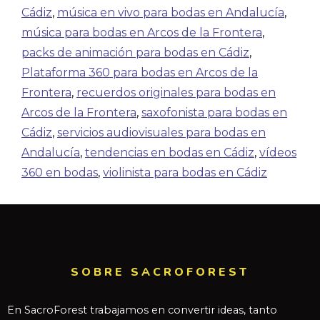
Cádiz
,
música en vivo para bodas en Andalucía
,
música para bodas en Arcos de la Frontera
,
packs de animación para bodas en Cádiz
,
Plataforma 360 para bodas en Arcos de la
Frontera
,
recuerdos originales para bodas en
Arcos de la Frontera
,
saxofonista para bodas en
Cádiz
,
servicios audiovisuales para bodas en
Andalucía
,
tendencias en bodas en Cádiz
,
vídeos
360 en bodas
,
violinista para bodas en Cádiz
SOBRE SACROFOREST
En SacroForest trabajamos en convertir ideas, tanto