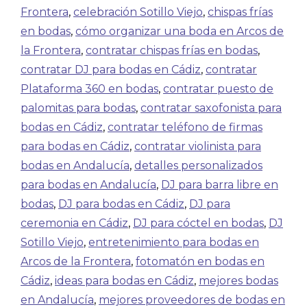
Frontera
,
celebración Sotillo Viejo
,
chispas frías
en bodas
,
cómo organizar una boda en Arcos de
la Frontera
,
contratar chispas frías en bodas
,
contratar DJ para bodas en Cádiz
,
contratar
Plataforma 360 en bodas
,
contratar puesto de
palomitas para bodas
,
contratar saxofonista para
bodas en Cádiz
,
contratar teléfono de firmas
para bodas en Cádiz
,
contratar violinista para
bodas en Andalucía
,
detalles personalizados
para bodas en Andalucía
,
DJ para barra libre en
bodas
,
DJ para bodas en Cádiz
,
DJ para
ceremonia en Cádiz
,
DJ para cóctel en bodas
,
DJ
Sotillo Viejo
,
entretenimiento para bodas en
Arcos de la Frontera
,
fotomatón en bodas en
Cádiz
,
ideas para bodas en Cádiz
,
mejores bodas
en Andalucía
,
mejores proveedores de bodas en