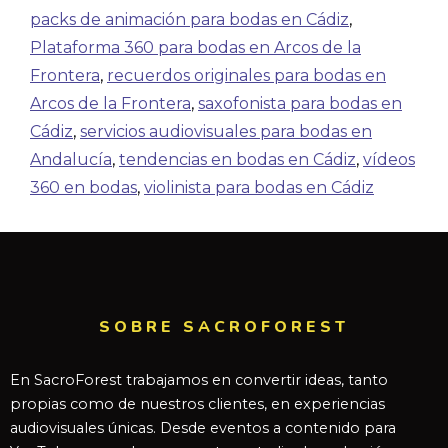
packs de animación para bodas en Cádiz
,
Plataforma 360 para bodas en Arcos de la
Frontera
,
recuerdos originales para bodas en
Arcos de la Frontera
,
saxofonista para bodas en
Cádiz
,
servicios audiovisuales para bodas en
Andalucía
,
tendencias en bodas en Cádiz
,
vídeos
360 en bodas
,
violinista para bodas en Cádiz
SOBRE SACROFOREST
En SacroForest trabajamos en convertir ideas, tanto
propias como de nuestros clientes, en experiencias
audiovisuales únicas. Desde eventos a contenido para